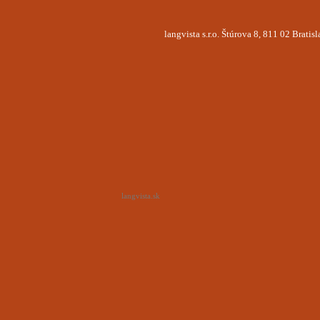
langvista s.r.o. Štúrova 8, 811 02 Brati
langvista.sk