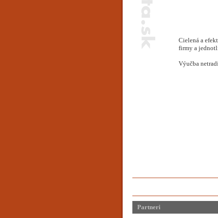
Cielená a efek
firmy a jednotl
Výučba netrad
Partneri