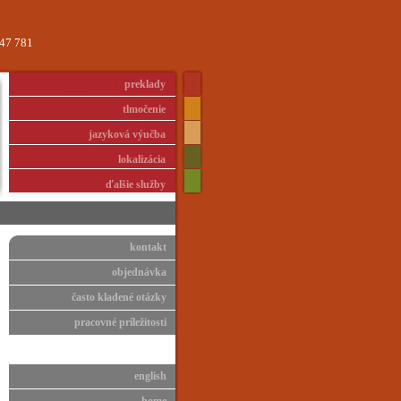
447 781
preklady
tlmočenie
jazyková výučba
lokalizácia
ďalšie služby
kontakt
objednávka
často kladené otázky
pracovné príležitosti
english