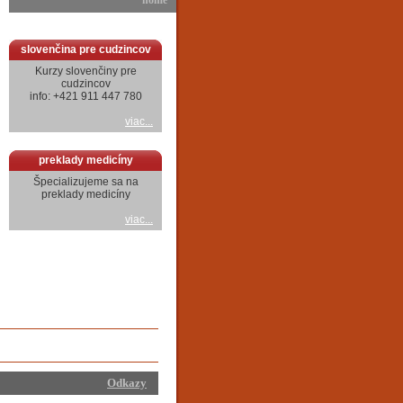
home
slovenčina pre cudzincov
Kurzy slovenčiny pre
cudzincov
info: +421 911 447 780
viac...
preklady medicíny
Špecializujeme sa na
preklady medicíny
viac...
Odkazy