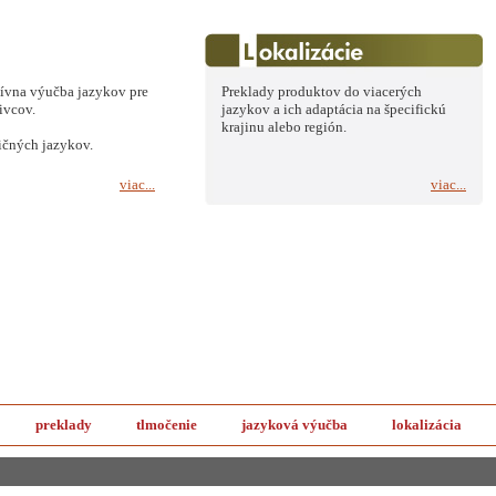
tívna výučba jazykov pre
Preklady produktov do viacerých
ivcov.
jazykov a ich adaptácia na špecifickú
krajinu alebo región.
ičných jazykov.
viac...
viac...
preklady
tlmočenie
jazyková výučba
lokalizácia