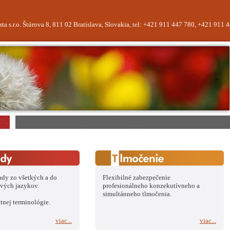
sta s.r.o. Štúrova 8, 811 02 Bratislava, Slovakia, tel: +421 911 447 780, +421 911 
ady zo všetkých a do
Flexibilné zabezpečenie
ových jazykov.
profesionálneho konzekutívneho a
simultánneho tlmočenia.
tnej terminológie.
viac...
viac...