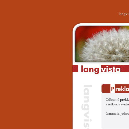
langvi
Odborné prekl
všetkých svet
Garancia jedno