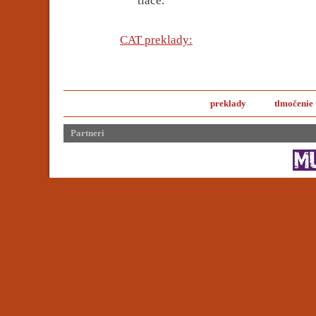
tlače.
CAT preklady:
preklady
tlmočenie
Partneri