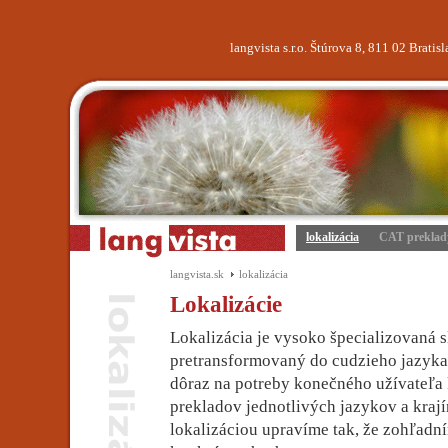
langvista s.r.o. Štúrova 8, 811 02 Brati
lokalizácia
CAT preklad
langvista.sk
lokalizácia
Lokalizácie
Lokalizácia je vysoko špecializovaná s
pretransformovaný do cudzieho jazyka
dôraz na potreby konečného užívateľa k
prekladov jednotlivých jazykov a kraj
lokalizáciou upravíme tak, že zohľadn