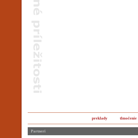
preklady
tlmočenie
Partneri