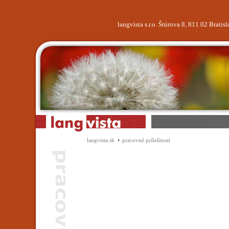
langvista s.r.o. Štúrova 8, 811 02 Brati
langvista.sk
pracovné príležitosti