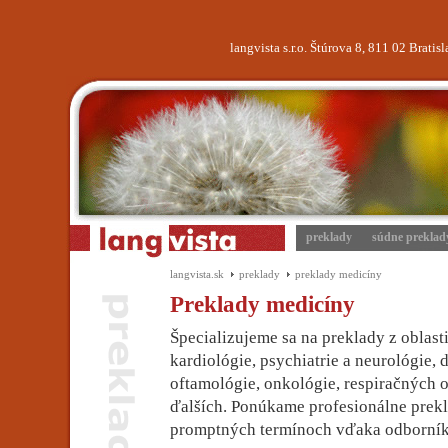
langvista s.r.o. Štúrova 8, 811 02 Brati
preklady
súdne preklad
langvista.sk
preklady
preklady medicíny
Preklady medicíny
Špecializujeme sa na preklady z oblast
kardiológie, psychiatrie a neurológie, 
oftamológie, onkológie, respiračných o
ďalších. Ponúkame profesionálne prek
promptných termínoch vďaka odborník